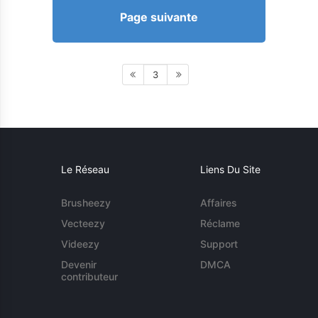
Page suivante
3
Le Réseau
Liens Du Site
Brusheezy
Affaires
Vecteezy
Réclame
Videezy
Support
Devenir
DMCA
contributeur