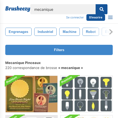
lose
Se connecter
S'inscrire
Engrenages
Industriel
Machine
Robot
Électri
Filters
Mecanique Pinceaux
220 correspondance de brosse
mecanique