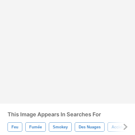
This Image Appears In Searches For
Feu
Fumée
Smokey
Des Nuages
Accident Vas