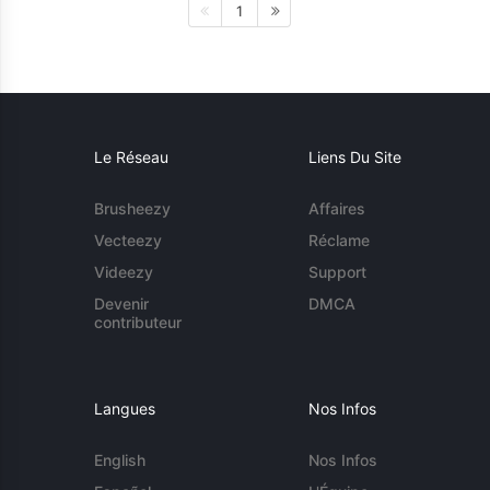
1
Le Réseau
Liens Du Site
Brusheezy
Affaires
Vecteezy
Réclame
Videezy
Support
Devenir
DMCA
contributeur
Langues
Nos Infos
English
Nos Infos