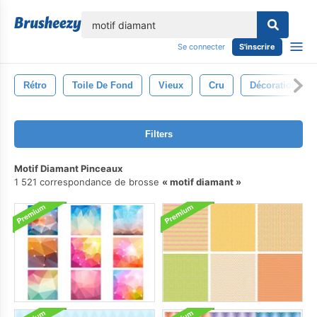
lose
Se connecter
S'inscrire
Rétro
Toile De Fond
Vieux
Cru
Décoration
Filters
Motif Diamant Pinceaux
1 521 correspondance de brosse
motif diamant