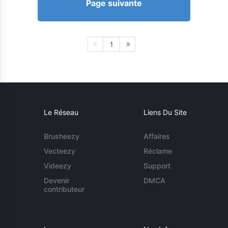
Page suivante
1
Le Réseau
Liens Du Site
Brusheezy
Affaires
Vecteezy
Réclame
Videezy
Support
Devenir
DMCA
contributeur