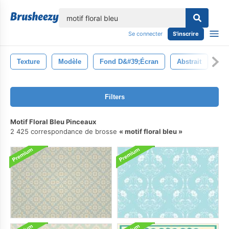
lose
Se connecter
S'inscrire
Texture
Modèle
Fond D&#39;écran
Abstrait
Co
Filters
Motif Floral Bleu Pinceaux
2 425 correspondance de brosse
motif floral bleu