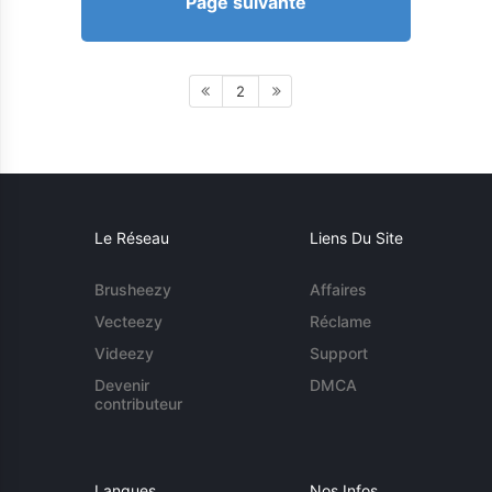
Page suivante
2
Le Réseau
Liens Du Site
Brusheezy
Affaires
Vecteezy
Réclame
Videezy
Support
Devenir
DMCA
contributeur
Langues
Nos Infos