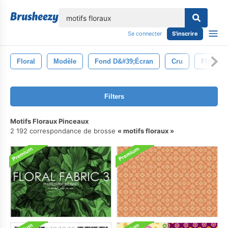
lose
Se connecter
S'inscrire
Floral
Modèle
Fond D&#39;écran
Cru
Fleur
Filters
Motifs Floraux Pinceaux
2 192 correspondance de brosse
motifs floraux