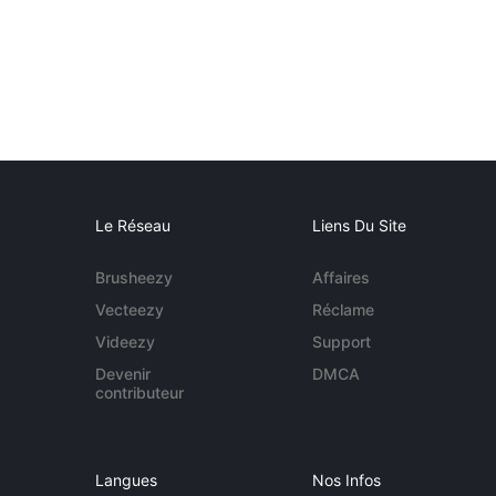
Le Réseau
Liens Du Site
Brusheezy
Affaires
Vecteezy
Réclame
Videezy
Support
Devenir
DMCA
contributeur
Langues
Nos Infos