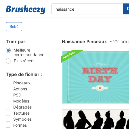
Bébé
Trier par:
Naissance Pinceaux
-
22 cor
Meilleure
correspondance
Plus récent
Type de fichier :
Pinceaux
Actions
PSD
Modèles
Dégradés
Textures
Symboles
Formes