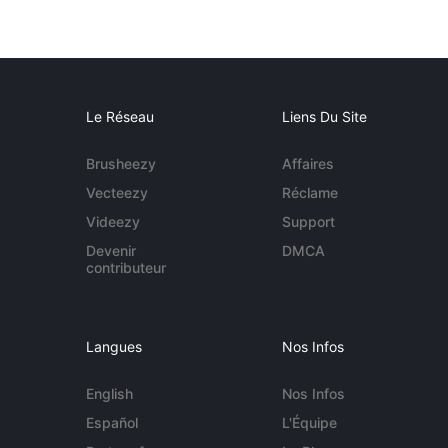
Le Réseau
Liens Du Site
Brusheezy
Affaires
Vecteezy
Réclame
Videezy
Support
Devenir
DMCA
contributeur
Langues
Nos Infos
English
Nos Infos
Español
L'Équipe