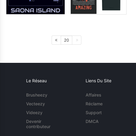
20
Le Réseau
Liens Du Site
Brusheezy
Affaires
Vecteezy
Réclame
Videezy
Support
Devenir
DMCA
contributeur