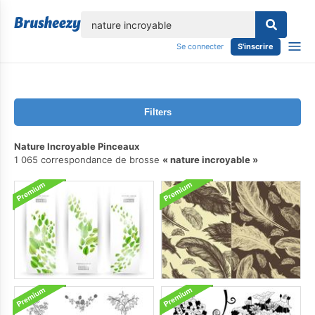
lose
Se connecter
S'inscrire
Filters
Nature Incroyable Pinceaux
1 065 correspondance de brosse
nature incroyable