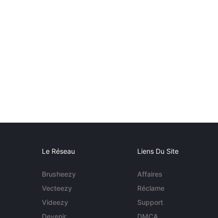
Le Réseau
Liens Du Site
Brusheezy
Affaires
Vecteezy
Réclame
Videezy
Support
Devenir
DMCA