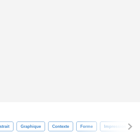
trait
Graphique
Contexte
Forme
Impression
P