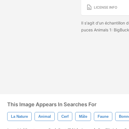
LICENSE INFO
Il s'agit d'un échantillo
puces Animals 1: BigBucks
This Image Appears In Searches For
La Nature
Animal
Cerf
Mâle
Faune
Bonne