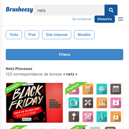
lose
Se connecter
S'inscrire
Toile
Psd
Site Internet
Modèle
Filters
Netz Pinceaux
122 correspondance de brosse
netz