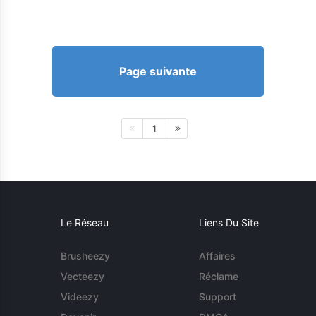
Page suivante
1
Le Réseau
Liens Du Site
Brusheezy
Affaires
Vecteezy
Réclame
Videezy
Support