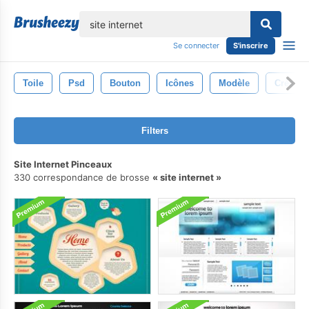
lose
Se connecter
S'inscrire
Toile
Psd
Bouton
Icônes
Modèle
Créatio
Filters
Site Internet Pinceaux
330 correspondance de brosse
site internet