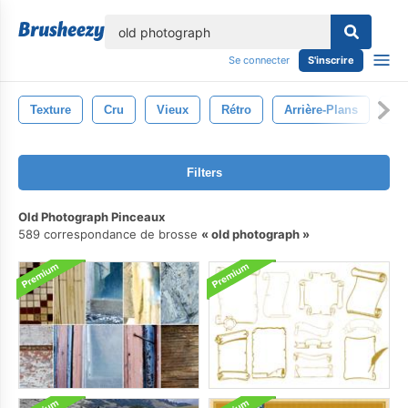
lose
Se connecter
S'inscrire
Texture
Cru
Vieux
Rétro
Arrière-Plans
Dé
Filters
Old Photograph Pinceaux
589 correspondance de brosse
old photograph