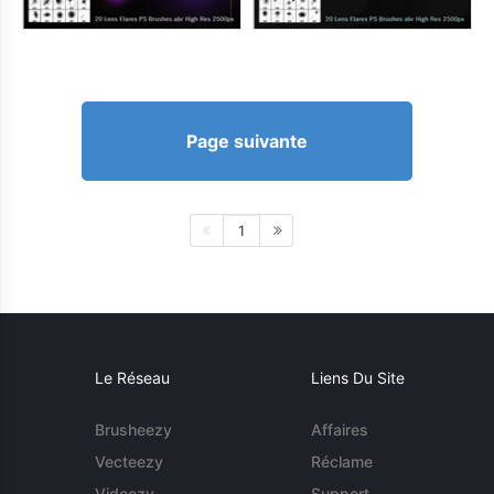
Page suivante
1
Le Réseau
Liens Du Site
Brusheezy
Affaires
Vecteezy
Réclame
Videezy
Support