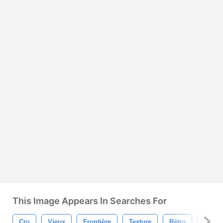
This Image Appears In Searches For
Cru
Vieux
Frontière
Texture
Rétro
Photo