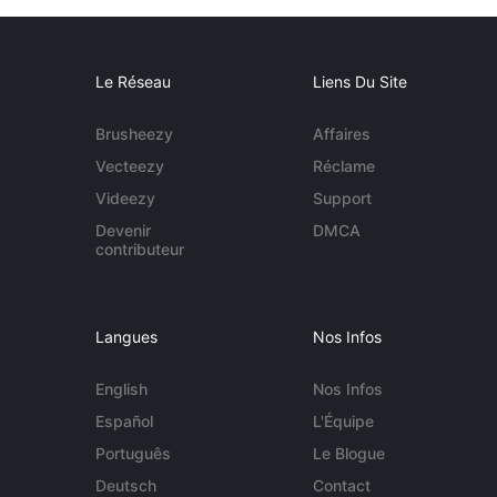
Le Réseau
Liens Du Site
Brusheezy
Affaires
Vecteezy
Réclame
Videezy
Support
Devenir
DMCA
contributeur
Langues
Nos Infos
English
Nos Infos
Español
L'Équipe
Português
Le Blogue
Deutsch
Contact