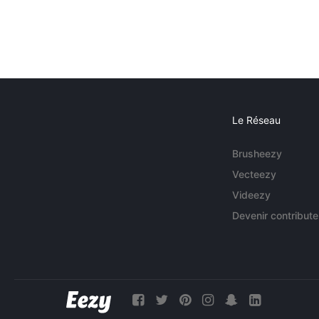
Le Réseau
Brusheezy
Vecteezy
Videezy
Devenir contribute