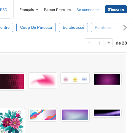
S'inscrire
PSD
Français
Passer Premium
Se connecter
entre
Coup De Pinceau
Éclaboussé
Peintures
Noir 
de 28
1