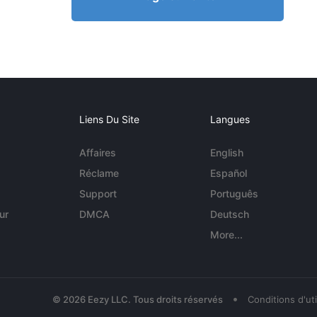
Liens Du Site
Langues
Affaires
English
Réclame
Español
Support
Português
ur
DMCA
Deutsch
More...
•
© 2026 Eezy LLC. Tous droits réservés
Conditions d'uti