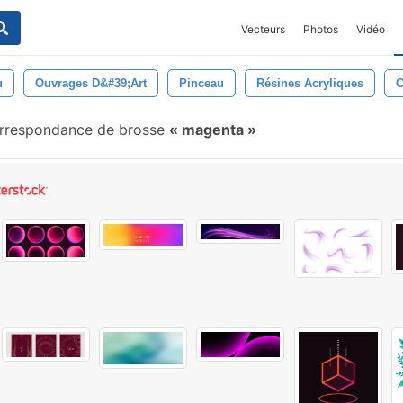
Vecteurs
Photos
Vidéo
u
Ouvrages D&#39;art
Pinceau
Résines Acryliques
C
rrespondance de brosse
magenta