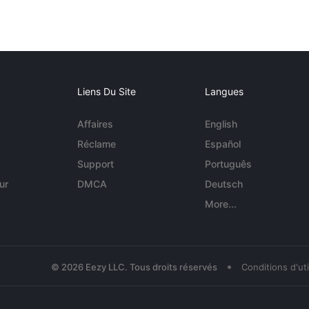
Liens Du Site
Langues
Affaires
English
Réclame
Español
Support
Português
ur
DMCA
Deutsch
More...
•
© 2026 Eezy LLC. Tous droits réservés
Conditions d'uti