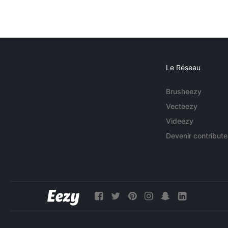
Le Réseau
Brusheezy
Vecteezy
Videezy
Devenir contribute