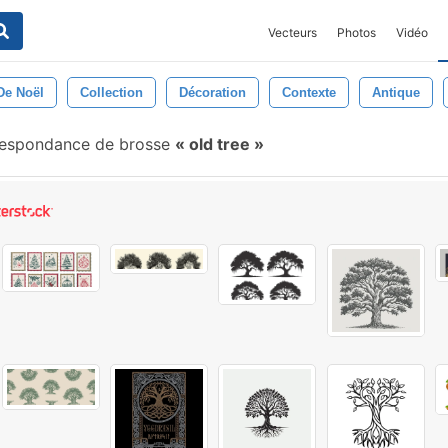
Vecteurs
Photos
Vidéo
De Noël
Collection
Décoration
Contexte
Antique
espondance de brosse
old tree