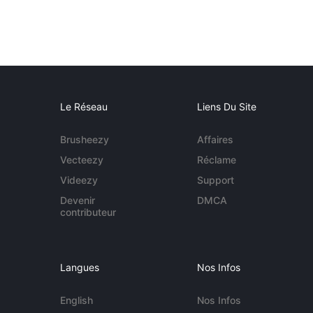
Le Réseau
Liens Du Site
Brusheezy
Affaires
Vecteezy
Réclame
Videezy
Support
Devenir
DMCA
contributeur
Langues
Nos Infos
English
Nos Infos