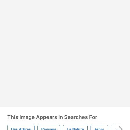
This Image Appears In Searches For
Des Arbres
Paysage
La Nature
Arbre
Silhouet