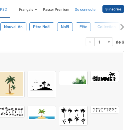
S'inscrire
PSD
Français
Passer Premium
Se connecter
Nouvel An
Père Noël
Noël
Fête
Collection
Hi
de 6
1