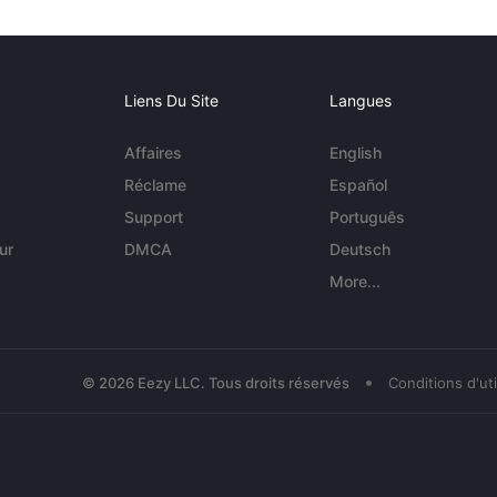
Liens Du Site
Langues
Affaires
English
Réclame
Español
Support
Português
ur
DMCA
Deutsch
More...
•
© 2026 Eezy LLC. Tous droits réservés
Conditions d'uti