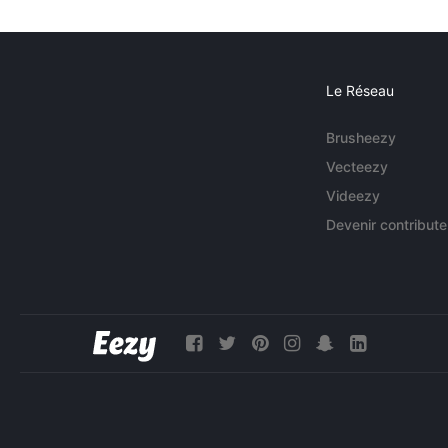
Le Réseau
Brusheezy
Vecteezy
Videezy
Devenir contribute