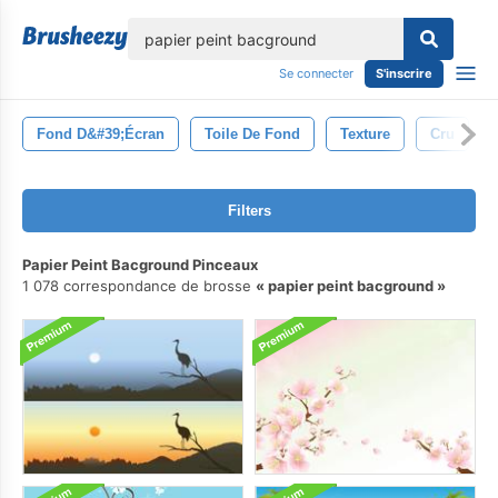
lose
Se connecter
S'inscrire
Fond D&#39;écran
Toile De Fond
Texture
Cru
Filters
Papier Peint Bacground Pinceaux
1 078 correspondance de brosse
papier peint bacground