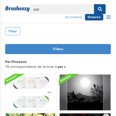
lose
Se connecter
S'inscrire
Fleur
Filters
Par Pinceaux
79 correspondance de brosse
par