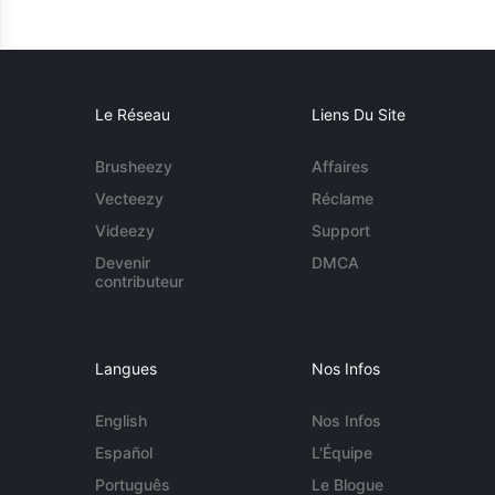
Le Réseau
Liens Du Site
Brusheezy
Affaires
Vecteezy
Réclame
Videezy
Support
Devenir
DMCA
contributeur
Langues
Nos Infos
English
Nos Infos
Español
L'Équipe
Português
Le Blogue