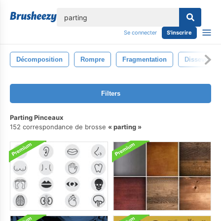
lose
Se connecter
S'inscrire
Décomposition
Rompre
Fragmentation
Disseveran
Filters
Parting Pinceaux
152 correspondance de brosse
parting