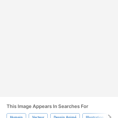
This Image Appears In Searches For
Humain
Vecteur
Dessin Animé
Illustration
Sy