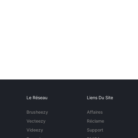
Le Réseau
Liens Du Site
Brusheezy
Affaires
Vecteezy
Réclame
Videezy
Support