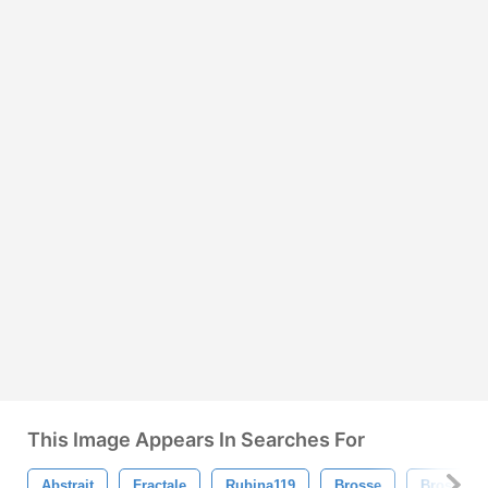
This Image Appears In Searches For
Abstrait
Fractale
Rubina119
Brosse
Brosses