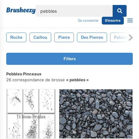
lose
Se connecter
S'inscrire
Roche
Caillou
Pierre
Des Pierres
Falaise
Filters
Pebbles Pinceaux
26 correspondance de brosse
pebbles