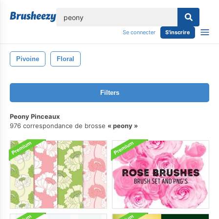
lose
Se connecter
S'inscrire
Pivoine
Floral
Filters
Peony Pinceaux
976 correspondance de brosse
peony