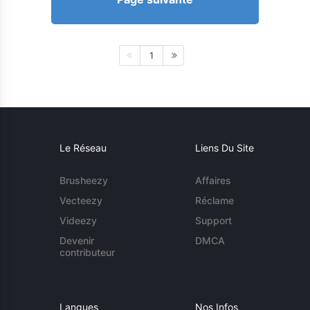
1
Le Réseau
Liens Du Site
Brusheezy
Affaires
Vecteezy
Réclame
Videezy
Support
Devenir
DMCA
contributeur
Langues
Nos Infos