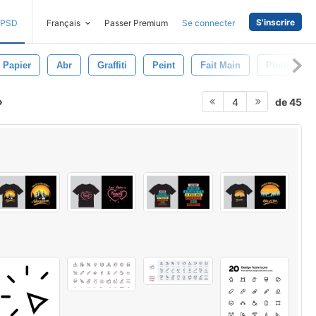
S'inscrire
PSD
Français
Passer Premium
Se connecter
Papier
Abr
Graffiti
Peint
Fait Main
Photoshop
de 45
4