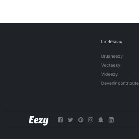
Le Réseau
Brusheezy
Vecteezy
Videezy
Devenir contribute