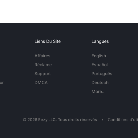
Liens Du Site
Langues
Affaires
English
Réclame
Español
Support
Português
ur
DMCA
Deutsch
More...
•
© 2026 Eezy LLC. Tous droits réservés
Conditions d'uti