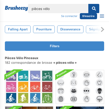
lose
Se connecter
S'inscrire
Falling Apart
Pourriture
Disseverance
Ségrégation
Filters
Pièces Vélo Pinceaux
182 correspondance de brosse
pièces vélo