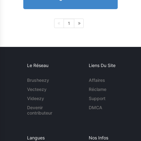
1
Le Réseau
Liens Du Site
Brusheezy
Affaires
Vecteezy
Réclame
Videezy
Support
Devenir
DMCA
contributeur
Langues
Nos Infos