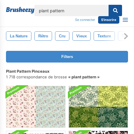
lose
Se connecter
S'inscrire
La Nature
Rétro
Cru
Vieux
Texture
Toile 
Filters
Plant Pattern Pinceaux
1 718 correspondance de brosse
plant pattern