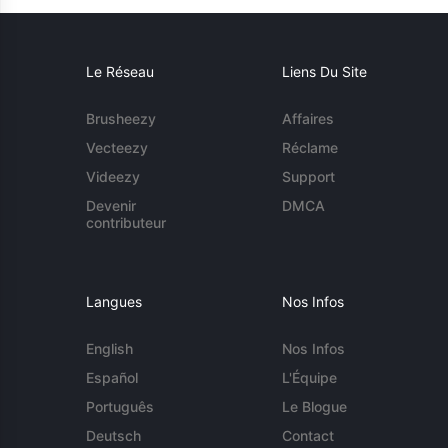
Le Réseau
Liens Du Site
Brusheezy
Affaires
Vecteezy
Réclame
Videezy
Support
Devenir
DMCA
contributeur
Langues
Nos Infos
English
Nos Infos
Español
L'Équipe
Português
Le Blogue
Deutsch
Contact