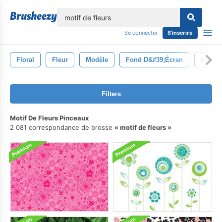
lose
Se connecter
S'inscrire
Floral
Fleur
Modèle
Fond D&#39;écran
Rétro
Filters
Motif De Fleurs Pinceaux
2 081 correspondance de brosse
motif de fleurs