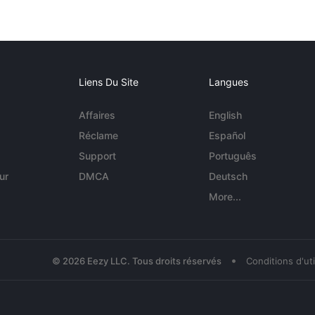
Liens Du Site
Langues
Affaires
English
Réclame
Español
Support
Português
ur
DMCA
Deutsch
More...
•
© 2026 Eezy LLC. Tous droits réservés
Conditions d'uti