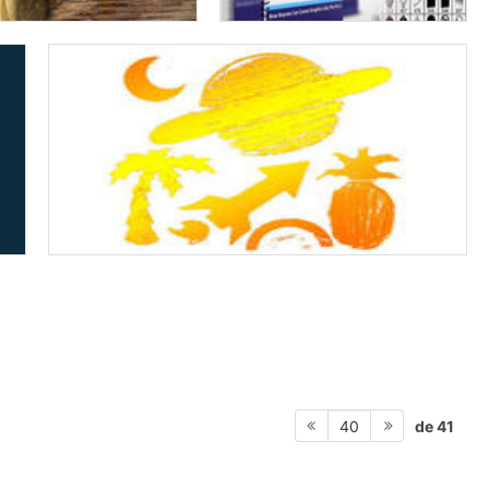
de 41
40