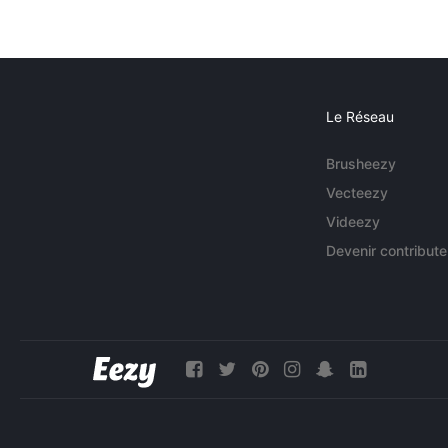
Le Réseau
Brusheezy
Vecteezy
Videezy
Devenir contribute