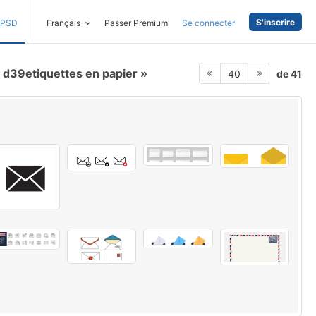
S'inscrire
PSD
Français
Passer Premium
Se connecter
d39etiquettes en papier
de 41
40