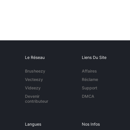
Le Réseau
Liens Du Site
Brusheezy
Affaires
Vecteezy
Réclame
Videezy
Support
Devenir
DMCA
contributeur
Langues
Nos Infos