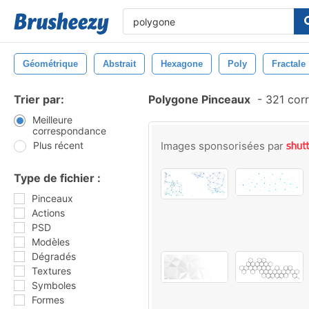
Géométrique
Abstrait
Hexagone
Poly
Fractale
Trier par:
Polygone Pinceaux
-
321 cor
Meilleure
correspondance
Plus récent
Images sponsorisées par
Type de fichier :
Pinceaux
Actions
PSD
Modèles
Dégradés
Textures
Symboles
Formes