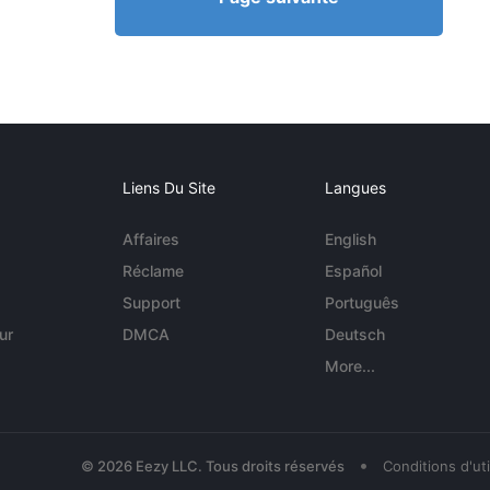
Liens Du Site
Langues
Affaires
English
Réclame
Español
Support
Português
ur
DMCA
Deutsch
More...
•
© 2026 Eezy LLC. Tous droits réservés
Conditions d'uti