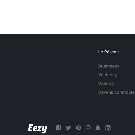
Le Réseau
Brusheezy
Vecteezy
Videezy
Devenir contribute