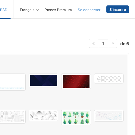
S'inscrire
PSD
Français
Passer Premium
Se connecter
de 6
1