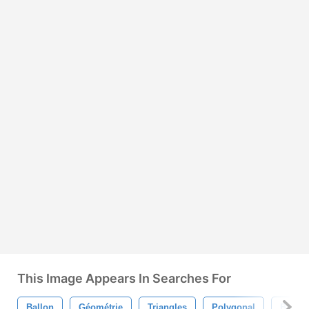
This Image Appears In Searches For
Ballon
Géométrie
Triangles
Polygonal
Balle 