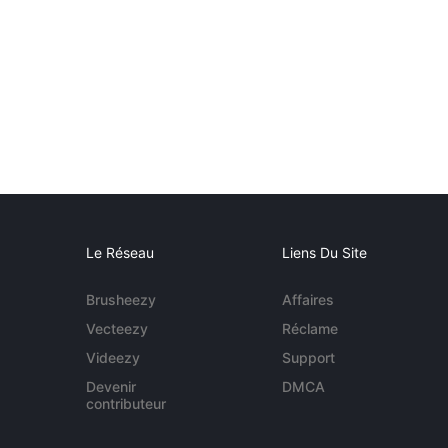
Le Réseau
Liens Du Site
Brusheezy
Affaires
Vecteezy
Réclame
Videezy
Support
Devenir
DMCA
contributeur