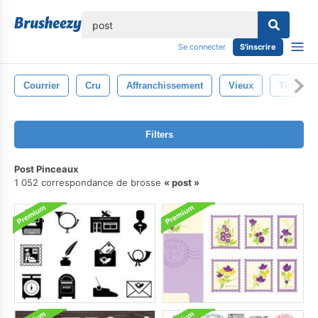
lose
Se connecter
S'inscrire
Courrier
Cru
Affranchissement
Vieux
Timbres
Filters
Post Pinceaux
1 052 correspondance de brosse
post