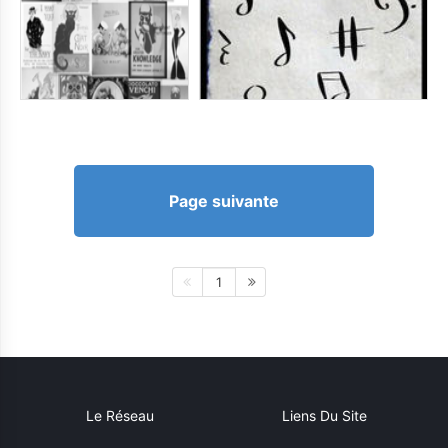
Page suivante
1
Le Réseau
Liens Du Site