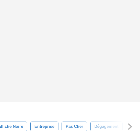
Affiche Noire
Entreprise
Pas Cher
Dégagement
Com