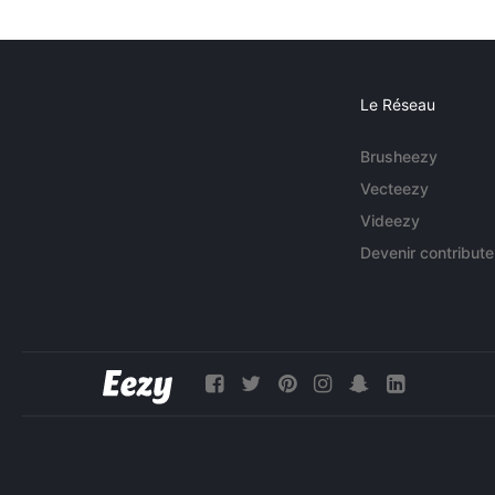
Le Réseau
Brusheezy
Vecteezy
Videezy
Devenir contribute