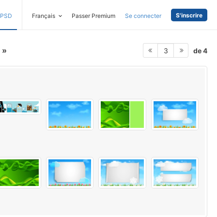
S'inscrire
PSD
Français
Passer Premium
Se connecter
e
de 4
3