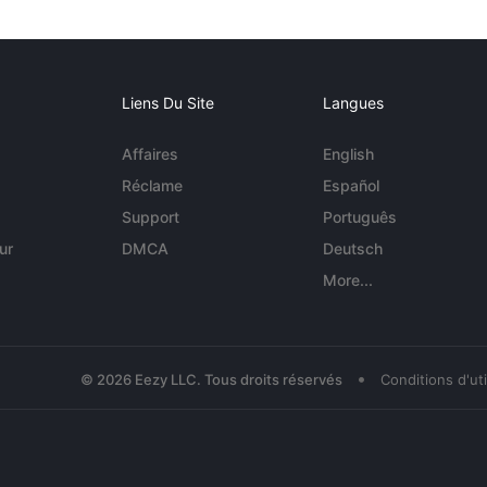
Liens Du Site
Langues
Affaires
English
Réclame
Español
Support
Português
ur
DMCA
Deutsch
More...
•
© 2026 Eezy LLC. Tous droits réservés
Conditions d'uti