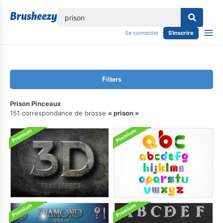
lose
Se connecter
S'inscrire
Filters
Prison Pinceaux
151 correspondance de brosse
prison