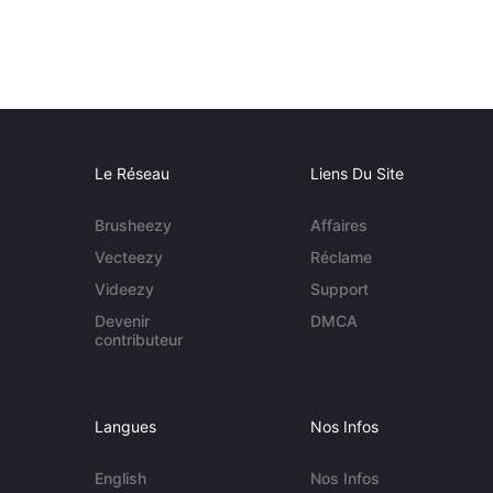
Le Réseau
Liens Du Site
Brusheezy
Affaires
Vecteezy
Réclame
Videezy
Support
Devenir
DMCA
contributeur
Langues
Nos Infos
English
Nos Infos