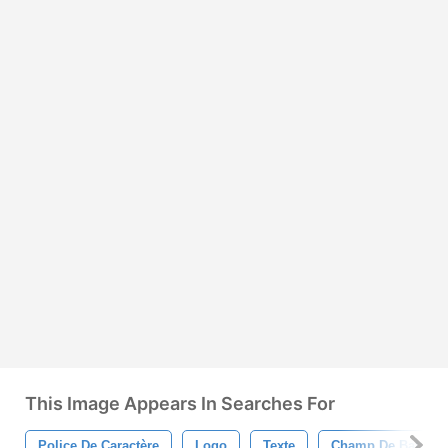
This Image Appears In Searches For
Police De Caractère
Logo
Texte
Champ De Bataille