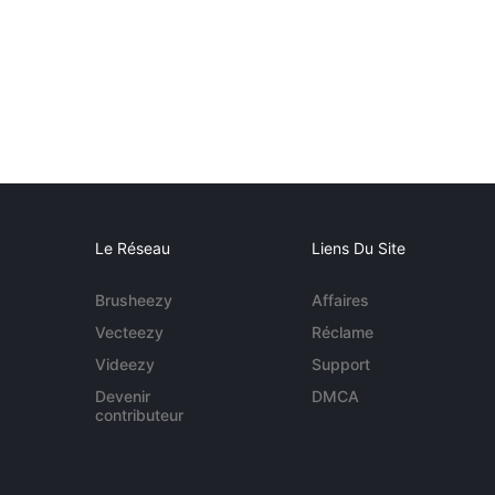
Le Réseau
Liens Du Site
Brusheezy
Affaires
Vecteezy
Réclame
Videezy
Support
Devenir
DMCA
contributeur