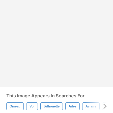
This Image Appears In Searches For
Oiseau
Vol
Silhouette
Ailes
Aviaire
Trop