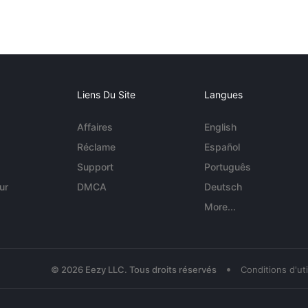
Liens Du Site
Langues
Affaires
English
Réclame
Español
Support
Português
ur
DMCA
Deutsch
More...
•
© 2026 Eezy LLC. Tous droits réservés
Conditions d'uti