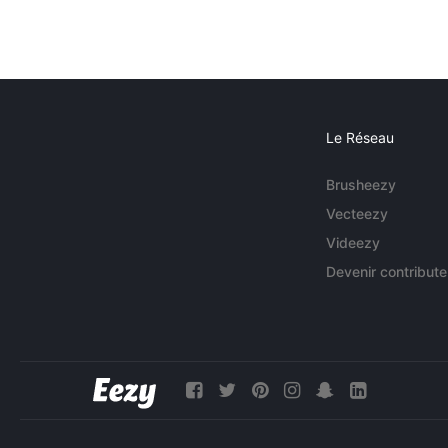
Le Réseau
Brusheezy
Vecteezy
Videezy
Devenir contribute