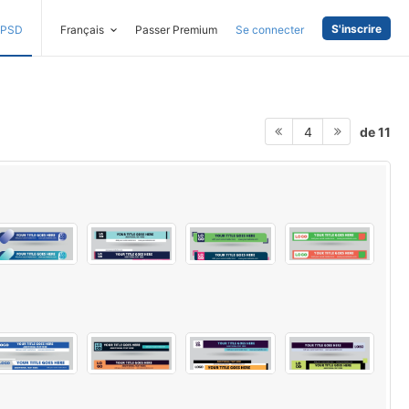
S'inscrire
PSD
Français
Passer Premium
Se connecter
de 11
4