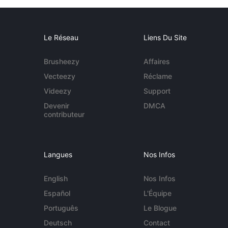
Le Réseau
Liens Du Site
Brusheezy
Affaires
Vecteezy
Réclame
Videezy
Support
Devenir
DMCA
contributeur
Langues
Nos Infos
English
Nos Infos
Español
L'Équipe
Português
Le Blogue
Deutsch
Contact