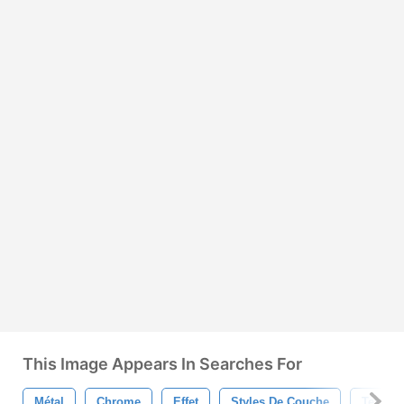
This Image Appears In Searches For
Métal
Chrome
Effet
Styles De Couche
Texte E