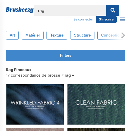
lose
Se connecter
S'inscrire
Art
Matériel
Texture
Structure
Conception
Filters
Rag Pinceaux
17 correspondance de brosse
rag