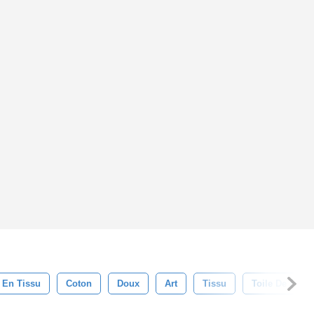
En Tissu
Coton
Doux
Art
Tissu
Toile De Fond