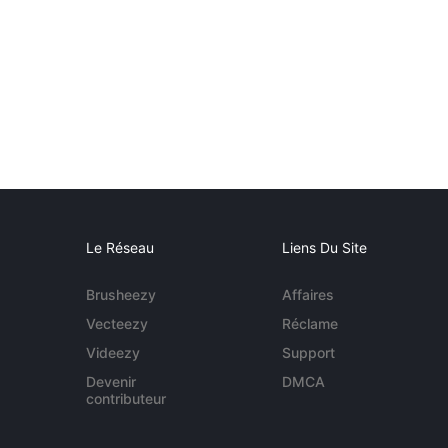
Le Réseau
Liens Du Site
Brusheezy
Affaires
Vecteezy
Réclame
Videezy
Support
Devenir
DMCA
contributeur