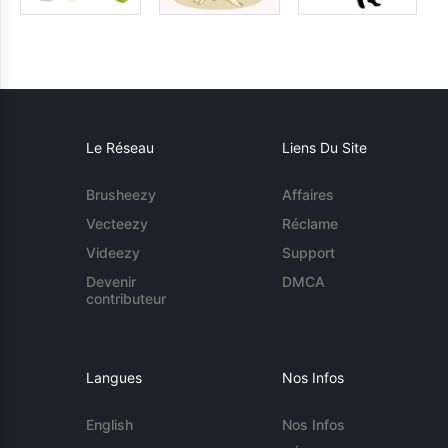
Le Réseau
Liens Du Site
Brusheezy
Affaires
Vecteezy
Réclame
Videezy
Support
Devenir
DMCA
contributeur
Langues
Nos Infos
English
Nos Infos