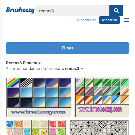
lose
Se connecter
S'inscrire
Filters
Remas3 Pinceaux
7 correspondance de brosse
remas3