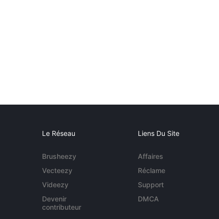
Le Réseau
Liens Du Site
Brusheezy
Affaires
Vecteezy
Réclame
Videezy
Support
Devenir
DMCA
contributeur