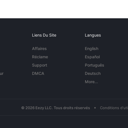
Liens Du Site
Langues
Affaires
English
Réclame
Español
Support
Português
ur
DMCA
Deutsch
More...
•
© 2026 Eezy LLC. Tous droits réservés
Conditions d'uti