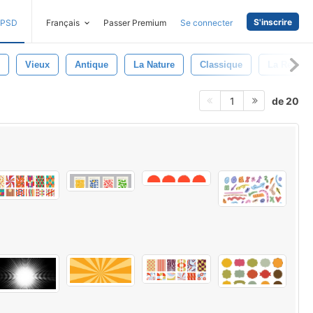
S'inscrire
PSD
Français
Passer Premium
Se connecter
Vieux
Antique
La Nature
Classique
La Relanc
de 20
1