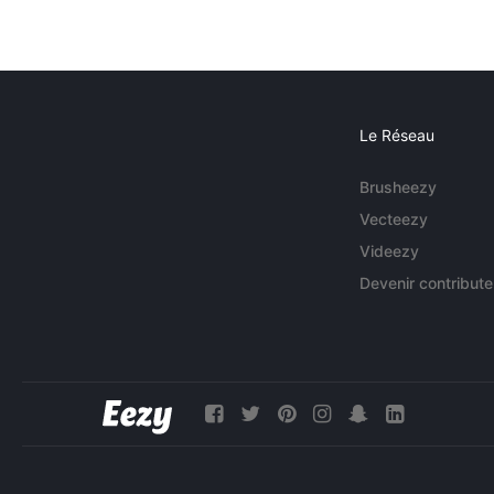
Le Réseau
Brusheezy
Vecteezy
Videezy
Devenir contribute