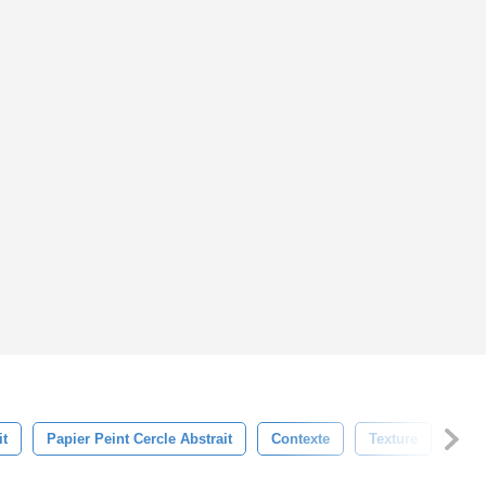
it
Papier Peint Cercle Abstrait
Contexte
Texture
Mod